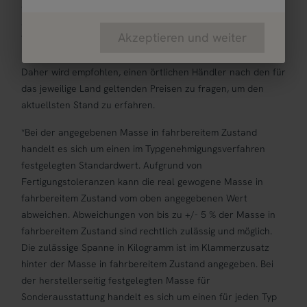
die auf den deutschen Verkaufspreisen basiert. Preise in
anderen Ländern können aufgrund der
Akzeptieren und weiter
Währungsumrechnung und der länderspezifischen
Mehrwertsteuer, Gebühren und Einfuhrzölle abweichen.
Daher wird empfohlen, einen örtlichen Händler nach den für
das jeweilige Land geltenden Preisen zu fragen, um den
aktuellsten Stand zu erfahren.
*Bei der angegebenen Masse in fahrbereitem Zustand
handelt es sich um einen im Typgenehmigungsverfahren
festgelegten Standardwert. Aufgrund von
Fertigungstoleranzen kann die real gewogene Masse in
fahrbereitem Zustand vom oben angegebenen Wert
abweichen. Abweichungen von bis zu +/- 5 % der Masse in
fahrbereitem Zustand sind rechtlich zulässig und möglich.
Die zulässige Spanne in Kilogramm ist im Klammerzusatz
hinter der Masse in fahrbereitem Zustand angegeben. Bei
der herstellerseitig festgelegten Masse für
Sonderausstattung handelt es sich um einen für jeden Typ