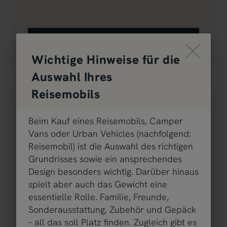
Ausgewählt
Durch Scrolling wird der Button zu
Wichtige Hinweise für die
Auswahl Ihres
Reisemobils
Beim Kauf eines Reisemobils, Camper
Vans oder Urban Vehicles (nachfolgend:
Reisemobil) ist die Auswahl des richtigen
Grundrisses sowie ein ansprechendes
T 750 S
Design besonders wichtig. Darüber hinaus
spielt aber auch das Gewicht eine
69.999 €
2 - 5 Personen
essentielle Rolle. Familie, Freunde,
a)
Preis ab
Schlafplätze
Sonderausstattung, Zubehör und Gepäck
– all das soll Platz finden. Zugleich gibt es
7,4 m
3500 kg