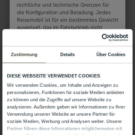
rechtliche und technische Grenzen für
Länge
Zulässig. Gesamtgewicht
die Konfiguration und Beladung. Jedes
Reisemobil ist für ein bestimmtes Gewicht
ausgelegt, das im Fahrbetrieb nicht
überschritten werden darf. Für
Reisemobilkäufer stellt sich damit die
Modell auswählen
Frage: Wie muss ich mein Fahrzeug
Zustimmung
Details
Über Cookies
konfigurieren, um Fahrgäste, Gepäck und
Zubehör entsprechend meinen
Bedürfnissen unterzubringen, ohne dass
DIESE WEBSEITE VERWENDET COOKIES
das Fahrzeug dieses Maximalgewicht
Wir verwenden Cookies, um Inhalte und Anzeigen zu
überschreitet? Um Ihnen diese
personalisieren, Funktionen für soziale Medien anbieten
Entscheidung zu erleichtern, geben wir
zu können und die Zugriffe auf unsere Website zu
Ihnen nachfolgend einige Hinweise an die
analysieren. Außerdem geben wir Informationen zu Ihrer
Hand, die für die Auswahl Ihres
Verwendung unserer Website an unsere Partner für
Fahrzeugs aus unserem Portfolio
T 750 LS
soziale Medien, Werbung und Analysen weiter. Unsere
besonders wichtig sind:
Partner führen diese Informationen möglicherweise mit
Hinweis: