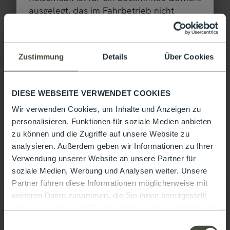
ausgelegt, das im Fahrbetrieb nicht
überschritten werden darf. Für
Reisemobilkäufer stellt sich damit die
Ausgewählt
Frage: Wie muss ich mein Fahrzeug
Zustimmung
Details
Über Cookies
konfigurieren, um Fahrgäste, Gepäck und
Zubehör entsprechend meinen
Bedürfnissen unterzubringen, ohne dass
DIESE WEBSEITE VERWENDET COOKIES
das Fahrzeug dieses Maximalgewicht
Wir verwenden Cookies, um Inhalte und Anzeigen zu
überschreitet? Um Ihnen diese
personalisieren, Funktionen für soziale Medien anbieten
Entscheidung zu erleichtern, geben wir
zu können und die Zugriffe auf unsere Website zu
Ihnen nachfolgend einige Hinweise an die
analysieren. Außerdem geben wir Informationen zu Ihrer
Hand, die für die Auswahl Ihres
Verwendung unserer Website an unsere Partner für
Fahrzeugs aus unserem Portfolio
TS 70 LS
soziale Medien, Werbung und Analysen weiter. Unsere
besonders wichtig sind:
Partner führen diese Informationen möglicherweise mit
Hinweis:
59.499 €
2 - 4 Personen
weiteren Daten zusammen, die Sie ihnen bereitgestellt
a)
Preis ab
Schlafplätze
haben oder die sie im Rahmen Ihrer Nutzung der Dienste
Ihr gewählter Grundriss ist aktuell nicht
gesammelt haben. Sie geben Einwilligung zu unseren
Einwilligungsauswahl
6,83 m
3500 kg
mehr verfügbar und wurde zu dem