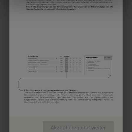
aktuellsten Stand zu erfahren.
*Bei der angegebenen Masse in fahrbereitem Zustand
handelt es sich um einen im Typgenehmigungsverfahren
festgelegten Standardwert. Aufgrund von
Fertigungstoleranzen kann die real gewogene Masse in
fahrbereitem Zustand vom oben angegebenen Wert
abweichen. Abweichungen von bis zu +/- 5 % der Masse in
fahrbereitem Zustand sind rechtlich zulässig und möglich.
Die zulässige Spanne in Kilogramm ist im Klammerzusatz
hinter der Masse in fahrbereitem Zustand angegeben. Bei
der herstellerseitig festgelegten Masse für
Sonderausstattung handelt es sich um einen für jeden Typ
und Grundriss ermittelten kalkulatorischen Wert, mit dem
Corigon festlegt, wieviel Gewicht für werkseitig eingebaute
Sonderausstattung maximal zur Verfügung steht. Die
Begrenzung der Sonderausstattung soll gewährleisten, dass
die Mindestnutzlast, d.h. die gesetzlich vorgeschriebene
Akzeptieren und weiter
freie Masse für Gepäck und nachträglich eingebautes