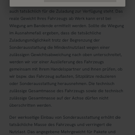
Zubehör, bei den von Corigon ausgelieferten Fahrzeugen
auch tatsächlich für die Zuladung zur Verfügung steht. Das
reale Gewicht Ihres Fahrzeugs ab Werk kann erst bei
Wiegung am Bandende ermittelt werden. Sollte die Wiegung
im Ausnahmefall ergeben, dass die tatsächliche
Zuladungsmöglichkeit trotz der Begrenzung der
Sonderausstattung die Mindestnutzlast wegen einer
zulässigen Gewichtsabweichung nach oben unterschreitet,
werden wir vor einer Auslieferung des Fahrzeugs
gemeinsam mit Ihrem Handelspartner und Ihnen prüfen, ob
wir bspw. das Fahrzeug auflasten, Sitzplätze reduzieren
oder Sonderausstattung herausnehmen. Die technisch
zulässige Gesamtmasse des Fahrzeugs sowie die technisch
zulässige Gesamtmasse auf der Achse dürfen nicht
überschritten werden.
Der werkseitige Einbau von Sonderausstattung erhöht die
tatsächliche Masse des Fahrzeugs und verringert die
Nutzlast. Das angegebene Mehrgewicht für Pakete und