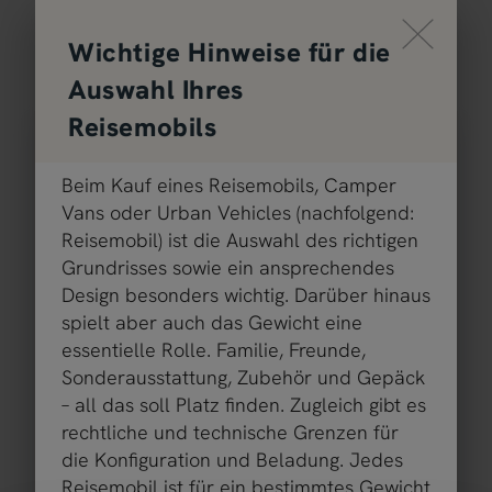
Durch Scrolling wird der Button zu
Wichtige Hinweise für die
Modell auswählen
Auswahl Ihres
Reisemobils
Beim Kauf eines Reisemobils, Camper
Vans oder Urban Vehicles (nachfolgend:
Reisemobil) ist die Auswahl des richtigen
Grundrisses sowie ein ansprechendes
TS 70 S
Design besonders wichtig. Darüber hinaus
spielt aber auch das Gewicht eine
59.499 €
2 - 4 Personen
essentielle Rolle. Familie, Freunde,
a)
Preis ab
Schlafplätze
Sonderausstattung, Zubehör und Gepäck
– all das soll Platz finden. Zugleich gibt es
6,83 m
3500 kg
rechtliche und technische Grenzen für
Länge
Zulässig. Gesamtgewicht
die Konfiguration und Beladung. Jedes
Reisemobil ist für ein bestimmtes Gewicht